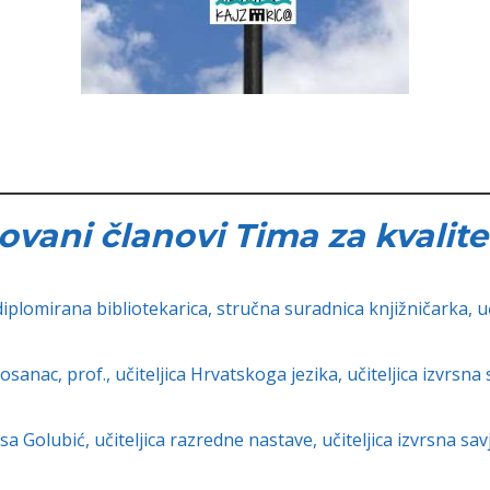
vani članovi Tima za kvalite
iplomirana bibliotekarica, stručna suradnica knjižničarka, uči
sanac, prof., učiteljica Hrvatskoga jezika, učiteljica izvrsna 
a Golubić, učiteljica razredne nastave, učiteljica izvrsna sav