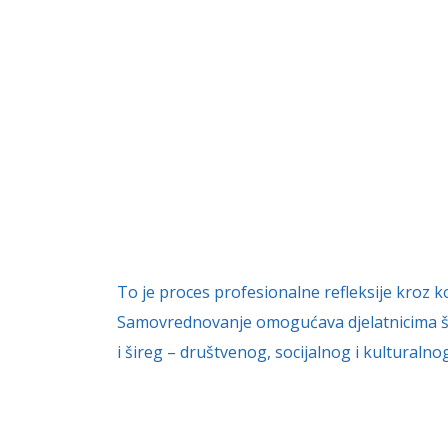
To je proces profesionalne refleksije kroz 
Samovrednovanje omogućava djelatnicima ško
i šireg – društvenog, socijalnog i kulturalno