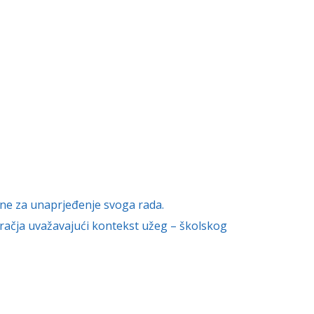
ine za unaprjeđenje svoga rada.
račja uvažavajući kontekst užeg – školskog