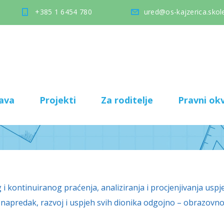
+385 1 6454 780
ured@os-kajzerica.skole
ava
Projekti
Za roditelje
Pravni okv
kontinuiranog praćenja, analiziranja i procjenjivanja uspješ
a napredak, razvoj i uspjeh svih dionika odgojno – obrazovn