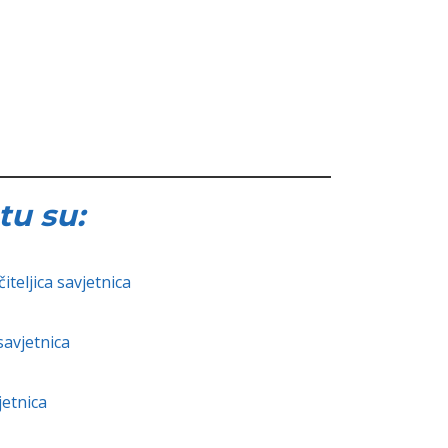
tu su:
teljica savjetnica
savjetnica
jetnica