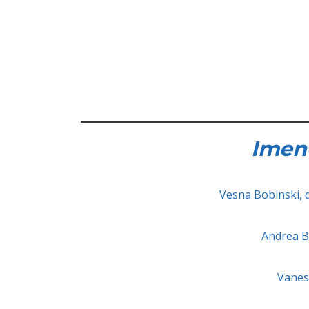
Imeno
Vesna Bobinski, d
Andrea Bo
Vaness