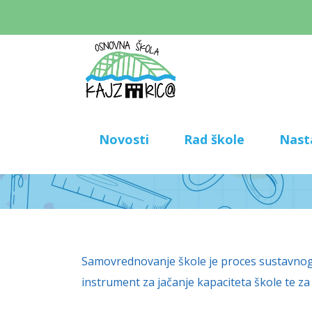
Novosti
Rad škole
Nast
Samovrednovanje škole je proces sustavnog i 
instrument za jačanje kapaciteta škole te z