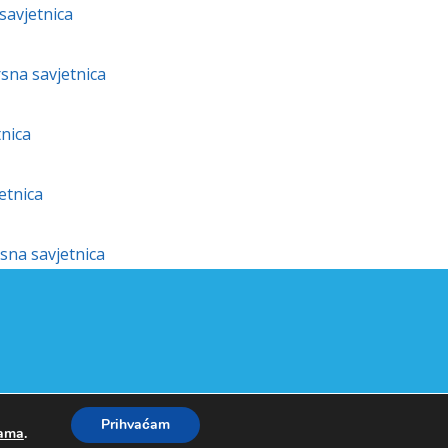
 savjetnica
rsna savjetnica
tnica
etnica
rsna savjetnica
Prihvaćam
kama
.