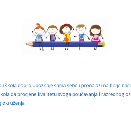
koji škola dobro upoznaje sama sebe i pronalazi najbolje nač
la da procjene kvalitetu svoga poučavanja i razrednog oz
g okruženja.