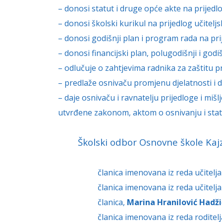
– donosi statut i druge opće akte na prijedlo
– donosi školski kurikul na prijedlog učiteljs
– donosi godišnji plan i program rada na pri
– donosi financijski plan, polugodišnji i godi
– odlučuje o zahtjevima radnika za zaštitu 
– predlaže osnivaču promjenu djelatnosti i
– daje osnivaču i ravnatelju prijedloge i miš
utvrđene
zakonom, aktom o osnivanju i sta
Školski odbor Osnovne škole Kajze
članica imenovana iz reda učitelj
članica imenovana iz reda učitelj
članica,
Marina Hranilović Hadži
članica imenovana iz reda roditel