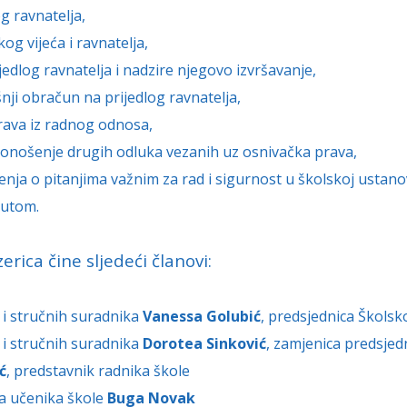
g ravnatelja,
kog vijeća i ravnatelja,
jedlog ravnatelja i nadzire njegovo izvršavanje,
šnji obračun na prijedlog ravnatelja,
prava iz radnog odnosa,
 donošenje drugih odluka vezanih uz osnivačka prava,
ljenja o pitanjima važnim za rad i sigurnost u školskoj ustan
tutom.
rica čine sljedeći članovi:
a i stručnih suradnika
Vanessa Golubić
, predsjednica Škols
a i stručnih suradnika
Dorotea Sinković
, zamjenica predsje
ć
, predstavnik radnika škole
ja učenika škole
Buga Novak