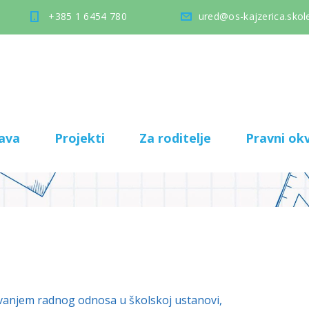
+385 1 6454 780
ured@os-kajzerica.skole
ava
Projekti
Za roditelje
Pravni okv
ivanjem radnog odnosa u školskoj ustanovi,