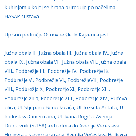
kuhinjom u kojoj se hrana priređuje po načelima
HASAP sustava.
Upisno područje Osnovne škole Kajzerica jest:
Južna obala II., Južna obala III., Južna obala IV., Južna
obala IX., Južna obala VI., Južna obala VII., Južna obala
VIII., Podbrežje III., Podbrežje IV., Podbrežje IX.,
Podbrežje V., Podbrežje VI., PodbrežjeVII., Podbrežje
VIII., Podbrežje X., Podbrežje XI., Podbrežje XII.,
Podbrežje XII.a, Podbrežje XIII., Podbrežje XIV., Puževa
ulica, Ul. Stjepana Bencekovića, Ul. Jozsefa Antalla, Ul.
Radoslava Cimermana, Ul. Ivana Rogića, Avenija
Dubrovnik (5-15A) -od rotora do Avenije Većeslava
Holjevca – sjeverna strana; Avenija Većeslava Holjevca