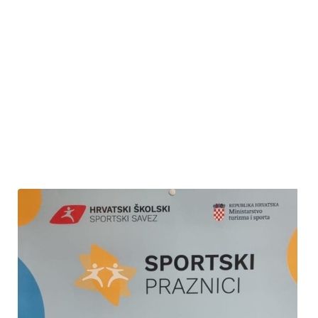
uslijedila je podjela pohvalnica i nagrada uzvanicima učenicima,
kao i njihovim mentorima. Danu uspješnosti nazočili su i mnogi
roditelji. Nakon svečanosti uslijedilo je osvježenje uz sladoled.
Ponosni smo na znanje i kreativnost naših učenika i vjerujemo
kako ćemo se i iduće godine hvaliti još većim uspjesima.