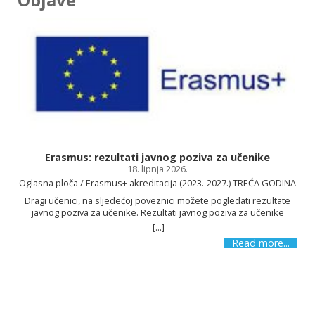
Osnovnu školu Kajzerica!
Erasmus: rezultati javnog poziva za učenike
18. lipnja 2026.
SAZNAJ VIŠE
Oglasna ploča / Erasmus+ akreditacija (2023.-2027.) TREĆA GODINA
Dragi učenici, na sljedećoj poveznici možete pogledati rezultate
javnog poziva za učenike. Rezultati javnog poziva za učenike
[...]
s
Read more...