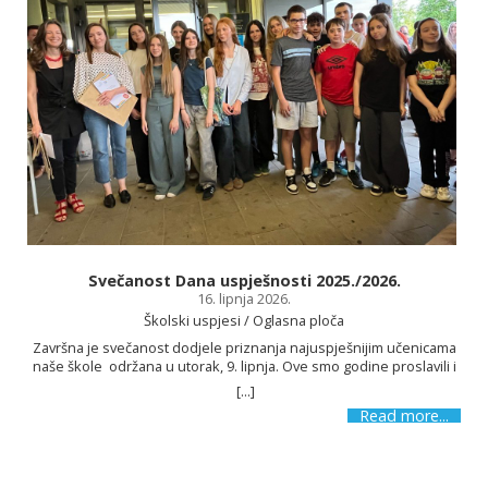
Svečanost Dana uspješnosti 2025./2026.
16. lipnja 2026.
Školski uspjesi / Oglasna ploča
Završna je svečanost dodjele priznanja najuspješnijim učenicama
naše škole održana u utorak, 9. lipnja. Ove smo godine proslavili i
12 godina postojanja i možemo se pohvaliti različitim uspjesima.
[...]
Zbog svojih su postignuća i ostvarenih rezultata naši učenici na
Read more...
Danu uspješnosti nagrađeni i pohvaljeni. Na Danu uspješnosti
uručene su i nagrade učenicima koji su sudjelovali na literarno-
likovnom natječaju Sportom do mira povodom obilježavanja Dana
škole. Nakon uvodnoga govora ravnatelja Maria Boškovića