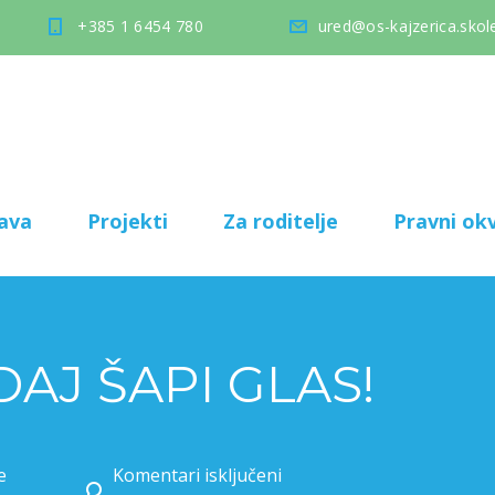
+385 1 6454 780
ured@os-kajzerica.skole
ava
Projekti
Za roditelje
Pravni okv
AJ ŠAPI GLAS!
e
Komentari isključeni
za PROJEKT DAJ ŠAPI GLAS!