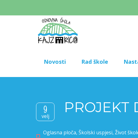
Novosti
Rad škole
Nast
PROJEKT D
9
velj
Oglasna ploča
,
Školski uspjesi
,
Život škol