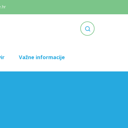
.hr
ir
Važne informacije