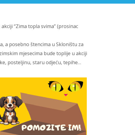
akciji “Zima topla svima” (prosinac
ma, a posebno štencima u Skloništu za
zimskim mjesecima bude toplije u akciji
eke, posteljinu, staru odjeću, tepihe…