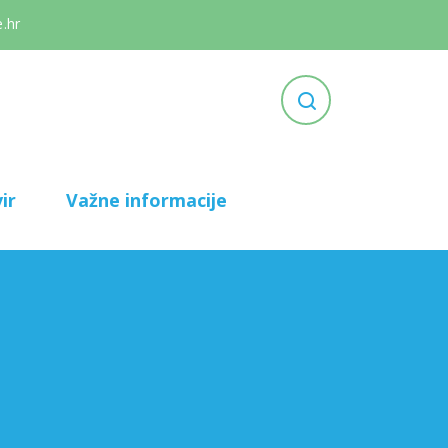
.hr
ir
Važne informacije