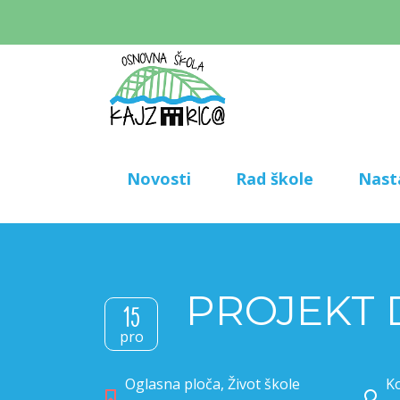
Novosti
Rad škole
Nast
PROJEKT D
15
pro
Oglasna ploča
,
Život škole
Ko