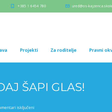
+385 1 6454 780
ured@os-kajzerica.skole
ava
Projekti
Za roditelje
Pravni okv
AJ ŠAPI GLAS!
mentari isključeni
za PROJEKT DAJ ŠAPI GLAS!