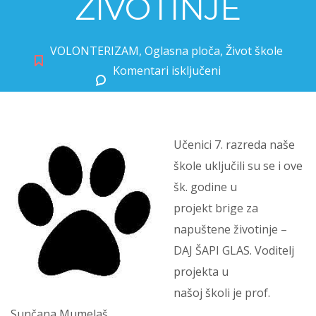
ŽIVOTINJE
VOLONTERIZAM
,
Oglasna ploča
,
Život škole
Komentari isključeni
za PROJEKT BRIGE ZA NAPUŠTENE ŽIVOTINJE
Učenici 7. razreda naše
škole uključili su se i ove
šk. godine u
projekt brige za
napuštene životinje –
DAJ ŠAPI GLAS. Voditelj
projekta u
našoj školi je prof.
Sunčana Mumelaš.