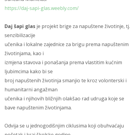
https://daj-sapi-glas.weebly.com/
Daj šapi glas
je projekt brige za napuštene životinje, tj.
senzibilizacije
učenika i lokalne zajednice za brigu prema napuštenim
životinjama, kao i
izmjena stavova i ponašanja prema vlastitim kućnim
ljubimcima kako bi se
broj napuštenih životinja smanjio te kroz volonterski i
humanitarni angažman
učenika i njihovih bližnjih olakšao rad udruga koje se
bave napuštenim životinjama.
Odvija se u jednogodišnjim ciklusima koji obuhvaćaju
početak i kraj školske godine.