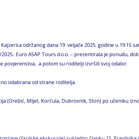
ajzerica održanog dana 19. veljače 2025. godine u 19:15 sat
./2025.: Euro ASAP Tours d.o.o. – prezentirala je ponudu, dok
e povjerenstva, a potom su roditelji izvršili svoj odabir.
sno odabrana od strane roditelja.
ja (Orebić, Mljet, Korčula, Dubrovnik, Ston) po učeniku izno
stave (školske ekskurzije) sukladno članku 15. Pravilnika o 