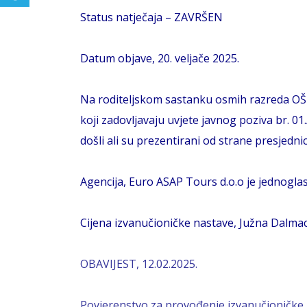
Status natječaja – ZAVRŠEN
Datum objave, 20. veljače 2025.
Na roditeljskom sastanku osmih razreda OŠ K
koji zadovljavaju uvjete javnog poziva br. 01
došli ali su prezentirani od strane presjednic
Agencija, Euro ASAP Tours d.o.o je jednogla
Cijena izvanučioničke nastave, Južna Dalmaci
OBAVIJEST, 12.02.2025.
Povjerenstvo za provođenje izvanučioničke na