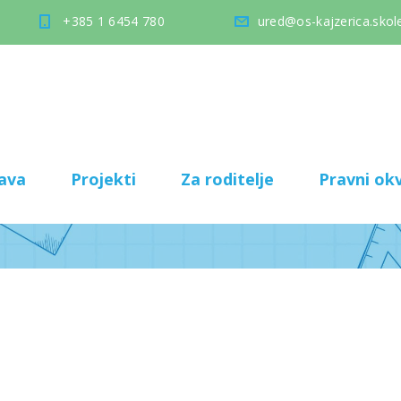
+385 1 6454 780
ured@os-kajzerica.skole
ava
Projekti
Za roditelje
Pravni okv