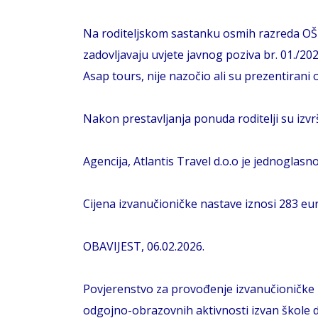
Na roditeljskom sastanku osmih razreda OŠ K
zadovljavaju uvjete javnog poziva br. 01./20
Asap tours, nije nazočio ali su prezentirani
Nakon prestavljanja ponuda roditelji su izvrši
Agencija, Atlantis Travel d.o.o je jednoglasn
Cijena izvanučioničke nastave iznosi 283 eur
OBAVIJEST, 06.02.2026.
Povjerenstvo za provođenje izvanučioničke na
odgojno-obrazovnih aktivnosti izvan škole 