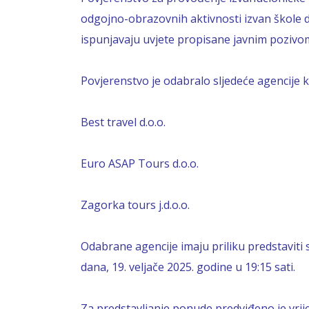
odgojno-obrazovnih aktivnosti izvan škole 
ispunjavaju uvjete propisane javnim pozivom
Povjerenstvo je odabralo sljedeće agencije
Best travel d.o.o.
Euro ASAP Tours d.o.o.
Zagorka tours j.d.o.o.
Odabrane agencije imaju priliku predstaviti
dana, 19. veljače 2025. godine u 19:15 sati.
Za predstavljanje ponude predviđeno je vri