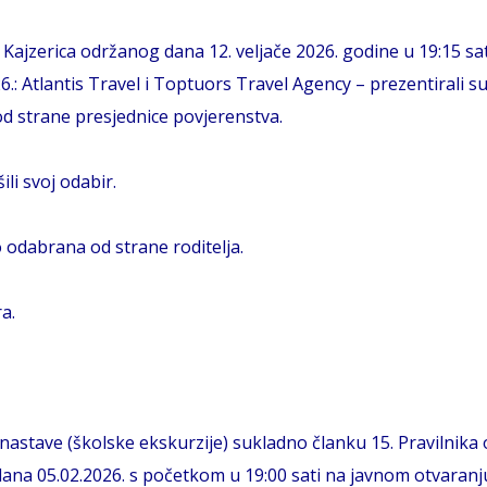
ajzerica održanog dana 12. veljače 2026. godine u 19:15 sati
26.: Atlantis Travel i Toptuors Travel Agency – prezentirali
 od strane presjednice povjerenstva.
li svoj odabir.
o odabrana od strane roditelja.
a.
stave (školske ekskurzije) sukladno članku 15. Pravilnika o 
dana 05.02.2026. s početkom u 19:00 sati na javnom otvaran