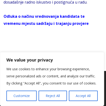
dosadašnje radno iskustvo i postignuća u radu
.
Odluka o načinu vrednovanja kandidata te
vremenu mjestu sadržaju i trajanju provjere
We value your privacy
POZIV NA TESTIRANJE PO NATJEČAJNOM POSTUPKU
We use cookies to enhance your browsing experience,
ZA RADNO MJESTO STRUČNOG SURADNIKA –
serve personalized ads or content, and analyze our traffic.
Koristimo kolačiće kako bismo vam pružili najbolje iskustvo na
SOCIJALNI PEDAGOG
našoj web stranici.
By clicking "Accept All", you consent to our use of cookies.
Informacije o kolačićima koje koristimo ili opcije za
isključivanje kolačića možete pronaći u
postavkama
.
Testiranje kandidata
(intervju) u postupku natječaja za
Customize
Reject All
Accept All
Prihvaćam
radno mjesto STRUČNOG SURADNIKA – SOCIJALNOG