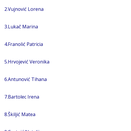
2.Vujnović Lorena
3.Lukač Marina
4.Franolić Patricia
5.Hrvojević Veronika
6.Antunović Tihana
7.Bartolec Irena
8.Škiljić Matea