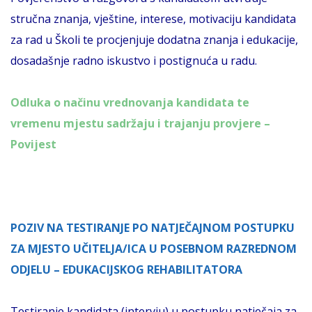
stručna znanja, vještine, interese, motivaciju kandidata
za rad u Školi te procjenjuje dodatna znanja i edukacije,
dosadašnje radno iskustvo i postignuća u radu.
Odluka o načinu vrednovanja kandidata te
vremenu mjestu sadržaju i trajanju provjere –
Povijest
POZIV NA TESTIRANJE PO NATJEČAJNOM POSTUPKU
ZA MJESTO UČITELJA/ICA U POSEBNOM RAZREDNOM
ODJELU – EDUKACIJSKOG REHABILITATORA
Testiranje kandidata
(intervju) u postupku natječaja za