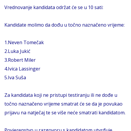
Vrednovanje kandidata održat će se u 10 sati:
Kandidate molimo da dođu u točno naznačeno vrijeme:
1.Neven Tomečak
2.Luka Jukić
3.Robert Miler
4.Ivica Lassinger
5.Iva Suša
Za kandidata koji ne pristupi testiranju ili ne dođe u
točno naznačeno vrijeme smatrat će se da je povukao
prijavu na natječaj te se više neće smatrati kandidatom.
Povjerenstvo u razgovoru s kandidatom utvrđuje