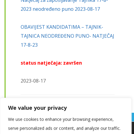
Natječaj za zapošljavanje Tajnika 17-8-
2023 neodređeno puno 2023-08-17
OBAVIJEST KANDIDATIMA – TAJNIK-
TAJNICA NEODREĐENO PUNO- NATJEČAJ
17-8-23
status natječaja: završen
2023-08-17
We value your privacy
Page
,
Page
Pages:
1
2
We use cookies to enhance your browsing experience,
serve personalized ads or content, and analyze our traffic.
Koristimo kolačiće kako bismo vam pružili najbolje iskustvo na