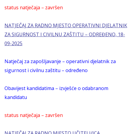
status natječaja – završen
NATJEČAJ ZA RADNO MJESTO OPERATIVNI DJELATNIK
ZA SIGURNOST I CIVILNU ZAŠTITU – ODREĐENO, 18-
09-2025
Natječaj za zapošljavanje – operativni djelatnik za
sigurnost i civilnu zaštitu – određeno
Obavijest kandidatima – izvješće o odabranom
kandidatu
status natječaja – završen
NATJEČAJ ZA RADNO MJESTO UČITELJ/ICA