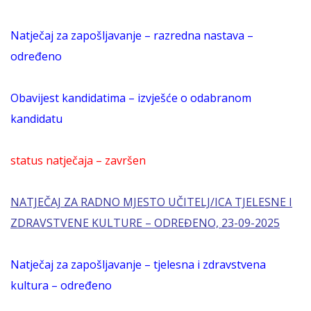
Natječaj za zapošljavanje – razredna nastava –
određeno
Obavijest kandidatima – izvješće o odabranom
kandidatu
status natječaja – završen
NATJEČAJ ZA RADNO MJESTO UČITELJ/ICA TJELESNE I
ZDRAVSTVENE KULTURE – ODREĐENO, 23-09-2025
Natječaj za zapošljavanje – tjelesna i zdravstvena
kultura – određeno