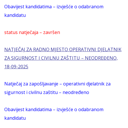
Obavijest kandidatima – izvješće o odabranom
kandidatu
status natječaja – završen
NATJEČAJ ZA RADNO MJESTO OPERATIVNI DJELATNIK
ZA SIGURNOST I CIVILNU ZAŠTITU – NEODREĐENO,
18-09-2025
Natječaj za zapošljavanje – operativni djelatnik za
sigurnost i civilnu zaštitu – neodređeno
Obavijest kandidatima – izvješće o odabranom
kandidatu