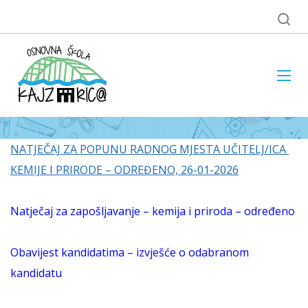
NATJEČAJ ZA POPUNU RADNOG MJESTA UČITELJ/ICA
KEMIJE I PRIRODE – ODREĐENO, 26-01-2026
Natječaj za zapošljavanje – kemija i priroda
– određeno
Obavijest kandidatima – izvješće o odabranom
kandidatu