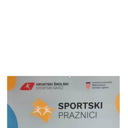
uslijedila je podjela pohvalnica i nagrada uzvanicima učenicima,
kao i njihovim mentorima. Danu uspješnosti nazočili su i mnogi
roditelji. Nakon svečanosti uslijedilo je osvježenje uz sladoled.
Ponosni smo na znanje i kreativnost naših učenika i vjerujemo
kako ćemo se i iduće godine hvaliti još većim uspjesima.