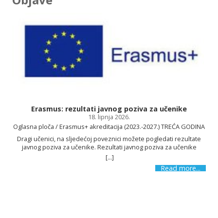
Osnovnu školu Kajzerica!
Erasmus: rezultati javnog poziva za učenike
18. lipnja 2026.
SAZNAJ VIŠE
Oglasna ploča / Erasmus+ akreditacija (2023.-2027.) TREĆA GODINA
Dragi učenici, na sljedećoj poveznici možete pogledati rezultate
javnog poziva za učenike. Rezultati javnog poziva za učenike
[...]
s
Read more...