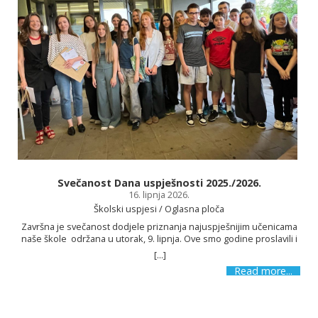
Svečanost Dana uspješnosti 2025./2026.
16. lipnja 2026.
Školski uspjesi / Oglasna ploča
Završna je svečanost dodjele priznanja najuspješnijim učenicama
naše škole održana u utorak, 9. lipnja. Ove smo godine proslavili i
12 godina postojanja i možemo se pohvaliti različitim uspjesima.
[...]
Zbog svojih su postignuća i ostvarenih rezultata naši učenici na
Read more...
Danu uspješnosti nagrađeni i pohvaljeni. Na Danu uspješnosti
uručene su i nagrade učenicima koji su sudjelovali na literarno-
likovnom natječaju Sportom do mira povodom obilježavanja Dana
škole. Nakon uvodnoga govora ravnatelja Maria Boškovića