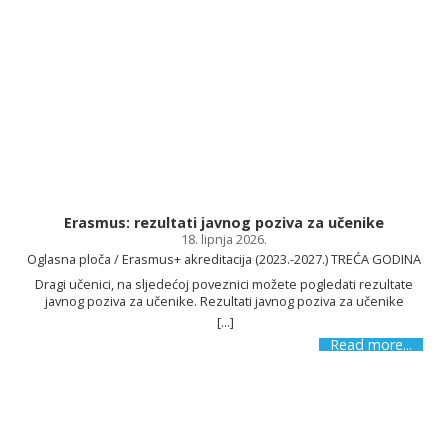
Erasmus: rezultati javnog poziva za učenike
18. lipnja 2026.
Oglasna ploča / Erasmus+ akreditacija (2023.-2027.) TREĆA GODINA
Dragi učenici, na sljedećoj poveznici možete pogledati rezultate
javnog poziva za učenike. Rezultati javnog poziva za učenike
[...]
Read more...
Zav