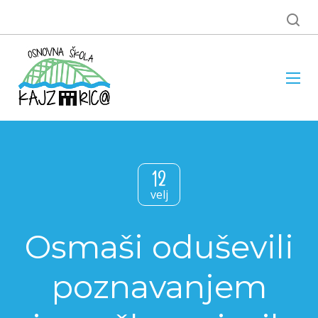
12
velj
Osmaši oduševili
poznavanjem