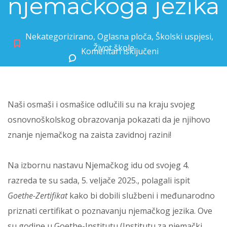
njemačkoga jezika
Nekategorizirano
,
Oglasna ploča
,
Školski uspjesi
,
Život škole
Komentari isključeni
za Osmaši oduševili poznavanjem njemačkoga jezika
Naši osmaši i osmašice odlučili su na kraju svojeg
osnovnoškolskog obrazovanja pokazati da je njihovo
znanje njemačkog na zaista zavidnoj razini!
Na izbornu nastavu Njemačkog idu od svojeg 4.
razreda te su sada, 5. veljače 2025., polagali ispit
Goethe-Zertifikat
kako bi dobili službeni i međunarodno
priznati certifikat o poznavanju njemačkog jezika. Ove
su godine u Goethe-Institutu (Institutu za njemački