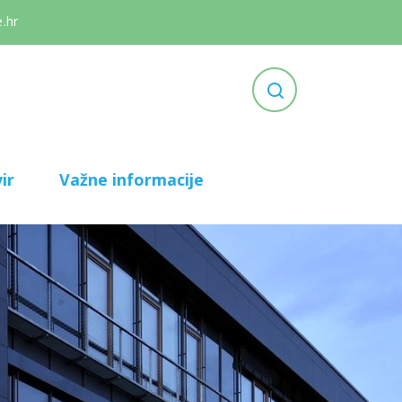
.hr
ir
Važne informacije