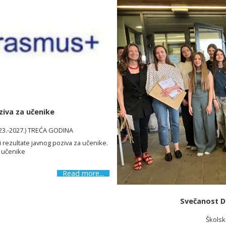
ziva za učenike
023.-2027.) TREĆA GODINA
i rezultate javnog poziva za učenike.
a učenike
Read more...
Svečanost Da
Školsk