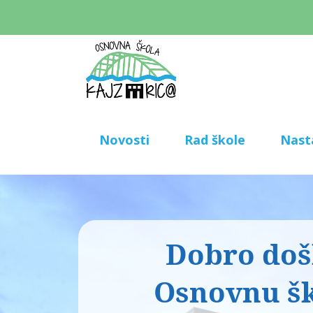
Novosti
Rad škole
Nast
Dobro došl
Osnovnu š