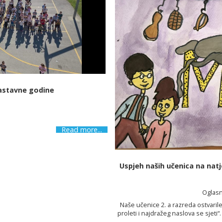
nastavne godine
Read more...
Uspjeh naših učenica na natj
Oglasn
Naše učenice 2. a razreda ostvari
proleti i najdražeg naslova se sjeti
prikazale doživljaj omiljenih knjiže