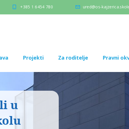
+385 1 6454 780
ured@os-kajzerica.skole
ava
Projekti
Za roditelje
Pravni okv
i u
kolu