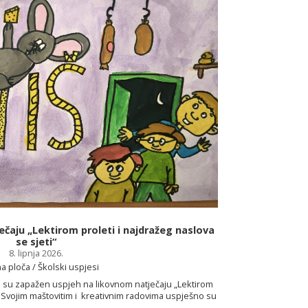
Učenice 7.d o
Učenice Lara Smolja
osvojili su sre
ečaju „Lektirom proleti i najdražeg naslova
održavalo 25. i 2
se sjeti“
konkurencije, dje
8. lipnja 2026.
polufinalu se i
a ploča / Školski uspjesi
djevojke vode 1
le su zapažen uspjeh na likovnom natječaju „Lektirom
Čestitke naši
“. Svojim maštovitim i kreativnim radovima uspješno su
vnih djela te pokazale kako se ljubav prema knjizi može