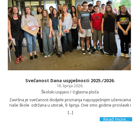
Svečanost Dana uspješnosti 2025./2026.
16. lipnja 2026.
Školski uspjesi / Oglasna ploča
Završna je svečanost dodjele priznanja najuspješnijim učenicama
naše škole održana u utorak, 9. lipnja. Ove smo godine proslavili i
12 godina postojanja i možemo se pohvaliti različitim uspjesima.
[...]
Zbog svojih su postignuća i ostvarenih rezultata naši učenici na
Read more...
Danu uspješnosti nagrađeni i pohvaljeni. Na Danu uspješnosti
uručene su i nagrade učenicima koji su sudjelovali na literarno-
likovnom natječaju Sportom do mira povodom obilježavanja Dana
škole. Nakon uvodnoga govora ravnatelja Maria Boškovića