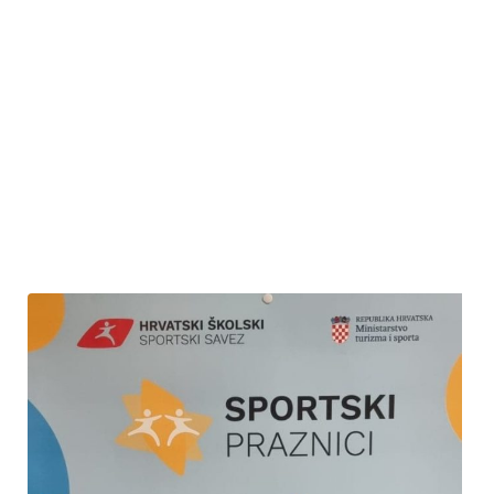
uslijedila je podjela pohvalnica i nagrada uzvanicima učenicima,
kao i njihovim mentorima. Danu uspješnosti nazočili su i mnogi
roditelji. Nakon svečanosti uslijedilo je osvježenje uz sladoled.
Ponosni smo na znanje i kreativnost naših učenika i vjerujemo
kako ćemo se i iduće godine hvaliti još većim uspjesima.