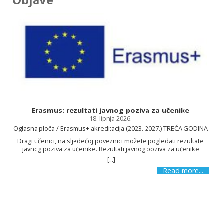
Osnovnu školu Kajzerica!
Erasmus: rezultati javnog poziva za učenike
18. lipnja 2026.
SAZNAJ VIŠE
Oglasna ploča / Erasmus+ akreditacija (2023.-2027.) TREĆA GODINA
Dragi učenici, na sljedećoj poveznici možete pogledati rezultate
javnog poziva za učenike. Rezultati javnog poziva za učenike
[...]
s
Read more...