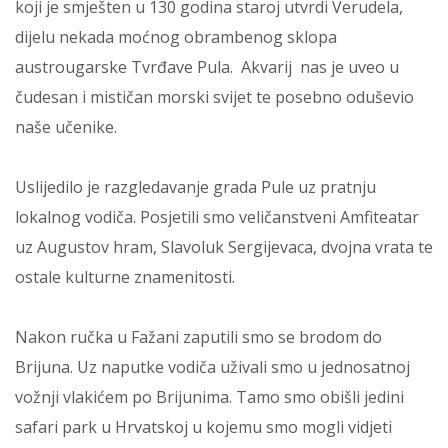
koji je smješten u 130 godina staroj utvrdi Verudela,
dijelu nekada moćnog obrambenog sklopa
austrougarske Tvrđave Pula. Akvarij nas je uveo u
čudesan i mističan morski svijet te posebno oduševio
naše učenike.
Uslijedilo je razgledavanje grada Pule uz pratnju
lokalnog vodiča. Posjetili smo veličanstveni Amfiteatar
uz Augustov hram, Slavoluk Sergijevaca, dvojna vrata te
ostale kulturne znamenitosti.
Nakon ručka u Fažani zaputili smo se brodom do
Brijuna. Uz naputke vodiča uživali smo u jednosatnoj
vožnji vlakićem po Brijunima. Tamo smo obišli jedini
safari park u Hrvatskoj u kojemu smo mogli vidjeti