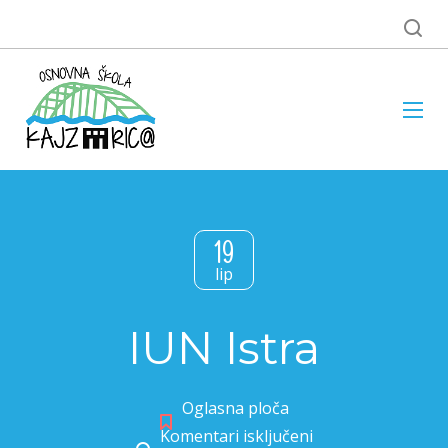
19
lip
IUN Istra
Oglasna ploča
Komentari isključeni
za IUN Istra