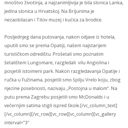
mnoštvo životinja, a najzanimljivija je bila slonica Lanka,
jedina slonica u Hrvatskoj. Na Brijunima je
nezaobilazan i Titov muzej i kućica za brodice.
Posljednjeg dana putovanja, nakon odjave iz hotela,
uputili smo se prema Opatiji, našem najstarijem
turističkom odredištu. Prošetali smo poznatim
šetalištem Lungomare, razgledali vilu Angiolina i
posjetili istoimeni park. Nakon razgledavanja Opatije i
ručka u Fužinama, posjetili smo špilju Vrelo koju, zbog
njezine posebnosti, nazivaju „Postojna u malom“. Na
putu prema Zagrebu posjetili smo McDonalds i u
večernjim satima stigli ispred škole.[/vc_column_text]
[/vc_column][/vc_row][vc_row][vc_column][vc_gallery
interval=”3″