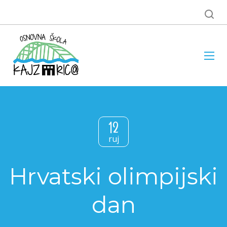
12
ruj
Hrvatski olimpijski
dan