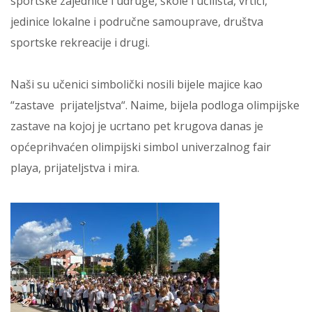
sportske zajednice i udruge, škole i učilišta, vrtići,
jedinice lokalne i područne samouprave, društva
sportske rekreacije i drugi.
Naši su učenici simbolički nosili bijele majice kao
“zastave prijateljstva“. Naime, bijela podloga olimpijske
zastave na kojoj je ucrtano pet krugova danas je
općeprihvaćen olimpijski simbol univerzalnog fair
playa, prijateljstva i mira.