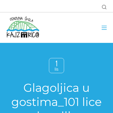
1
lis
Glagoljica u
gostima_101 lice