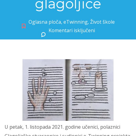
glagoljice
Oglasna ploča
,
eTwinning
,
Život škole
Komentari isključeni
za Glagoljica u gostima_101 lice glagoljice
U petak, 1. listopada 2021. godine učenici, polaznici