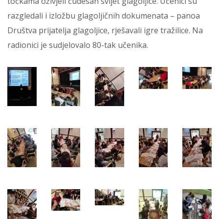
točkama oživjeli čudesan svijet glagoljice. Učenici su
razgledali i izložbu glagoljičnih dokumenata – panoa
Društva prijatelja glagoljice, rješavali igre tražilice. Na
radionici je sudjelovalo 80-tak učenika.