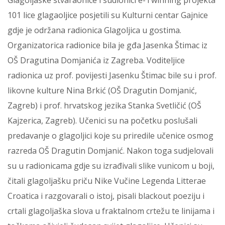
Glagoljaške stvaraonice i sudionici e-Twinning projekta
101 lice glagaoljice posjetili su Kulturni centar Gajnice
gdje je održana radionica Glagoljica u gostima.
Organizatorica radionice bila je gđa Jasenka Štimac iz
OŠ Dragutina Domjanića iz Zagreba. Voditeljice
radionica uz prof. povijesti Jasenku Štimac bile su i prof.
likovne kulture Nina Brkić (OŠ Dragutin Domjanić,
Zagreb) i prof. hrvatskog jezika Stanka Svetličić (OŠ
Kajzerica, Zagreb). Učenici su na početku poslušali
predavanje o glagoljici koje su priredile učenice osmog
razreda OŠ Dragutin Domjanić. Nakon toga sudjelovali
su u radionicama gdje su izrađivali slike vunicom u boji,
čitali glagoljašku priču Nike Vučine Legenda Litterae
Croatica i razgovarali o istoj, pisali blackout poeziju i
crtali glagoljaška slova u fraktalnom crtežu te linijama i