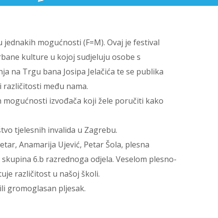
u jednakih mogućnosti (F=M). Ovaj je festival
bane kulture u kojoj sudjeluju osobe s
pnja na Trgu bana Josipa Jelačića te se publika
i različitosti među nama.
ih mogućnosti izvođača koji žele poručiti kako
štvo tjelesnih invalida u Zagrebu.
tar, Anamarija Ujević, Petar Šola, plesna
a skupina 6.b razrednoga odjela. Veselom plesno-
e različitost u našoj školi.
li gromoglasan pljesak.