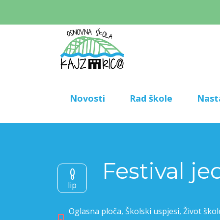
Novosti
Rad škole
Nast
Festival j
8
lip
Oglasna ploča
,
Školski uspjesi
,
Život škol