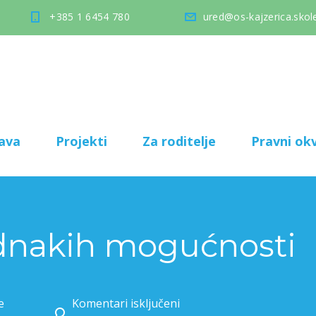
+385 1 6454 780
ured@os-kajzerica.skole
ava
Projekti
Za roditelje
Pravni okv
ednakih mogućnosti
e
Komentari isključeni
za Festival jednakih mogućnosti