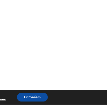
E
Prihvaćam
kama
.