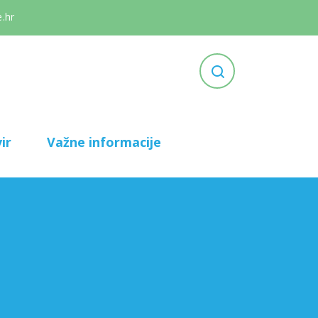
.hr
ir
Važne informacije