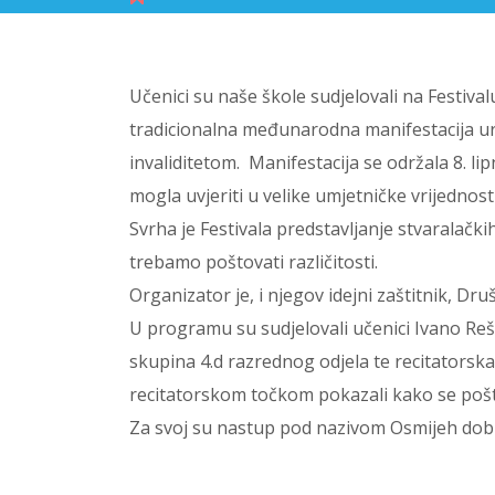
Učenici su naše škole sudjelovali na Festival
tradicionalna međunarodna manifestacija ur
invaliditetom. Manifestacija se održala 8. li
mogla uvjeriti u velike umjetničke vrijednost
Svrha je Festivala predstavljanje stvaralačk
trebamo poštovati različitosti.
Organizator je, i njegov idejni zaštitnik, Dru
U programu su sudjelovali učenici Ivano Reše
skupina 4.d razrednog odjela te recitatorsk
recitatorskom točkom pokazali kako se poštuj
Za svoj su nastup pod nazivom Osmijeh dobi