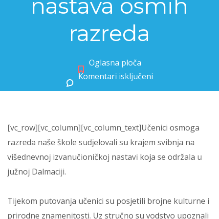
nastava osmih
razreda
Oglasna ploča
Komentari isključeni
za Dubrovnik, izvanučionička nastava osmih razreda
[vc_row][vc_column][vc_column_text]Učenici osmoga
razreda naše škole sudjelovali su krajem svibnja na
višednevnoj izvanučioničkoj nastavi koja se održala u
južnoj Dalmaciji.
Tijekom putovanja učenici su posjetili brojne kulturne i
prirodne znamenitosti. Uz stručno su vodstvo upoznali