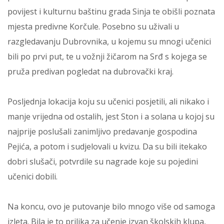
povijest i kulturnu baštinu grada Sinja te obišli poznata
mjesta predivne Korčule. Posebno su uživali u
razgledavanju Dubrovnika, u kojemu su mnogi učenici
bili po prvi put, te u vožnji žičarom na Srđ s kojega se
pruža predivan pogledat na dubrovački kraj.
Posljednja lokacija koju su učenici posjetili, ali nikako i
manje vrijedna od ostalih, jest Ston i a solana u kojoj su
najprije poslušali zanimljivo predavanje gospodina
Pejića, a potom i sudjelovali u kvizu. Da su bili itekako
dobri slušači, potvrdile su nagrade koje su pojedini
učenici dobili.
Na koncu, ovo je putovanje bilo mnogo više od samoga
izleta. Bila je to prilika za učenje izvan školskih klupa,