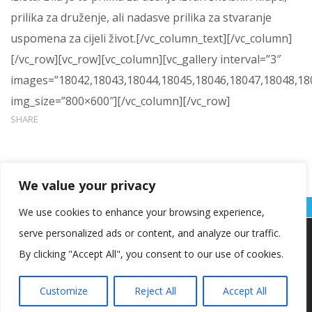
prilika za druženje, ali nadasve prilika za stvaranje
uspomena za cijeli život.[/vc_column_text][/vc_column]
[/vc_row][vc_row][vc_column][vc_gallery interval=”3″
images=”18042,18043,18044,18045,18046,18047,18048,18
img_size=”800×600″][/vc_column][/vc_row]
SHARE
We value your privacy
We use cookies to enhance your browsing experience,
serve personalized ads or content, and analyze our traffic.
Koristimo kolačiće kako bismo vam pružili najbolje iskustvo na
našoj web stranici.
By clicking "Accept All", you consent to our use of cookies.
Informacije o kolačićima koje koristimo ili opcije za
isključivanje kolačića možete pronaći u
postavkama
.
Customize
Reject All
Accept All
Copyright © OŠ Kajzerica
Prihvaćam