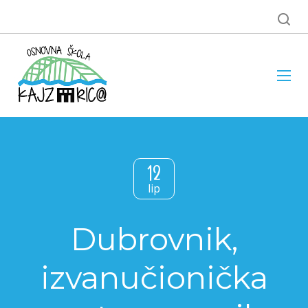
12
lip
Dubrovnik,
izvanučionička