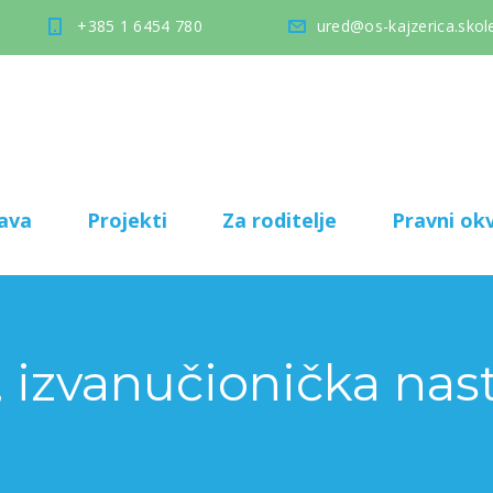
+385 1 6454 780
ured@os-kajzerica.skole
ava
Projekti
Za roditelje
Pravni okv
 izvanučionička nas