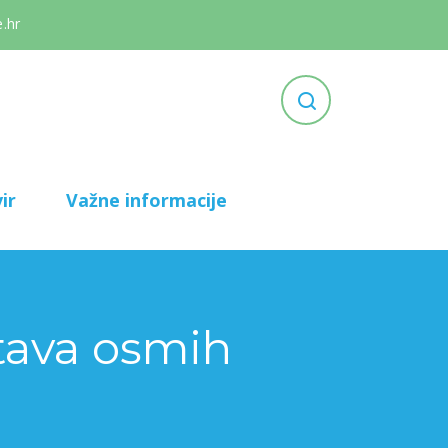
.hr
ir
Važne informacije
tava osmih