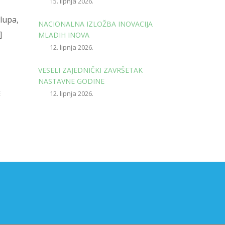
15. lipnja 2026.
klupa,
NACIONALNA IZLOŽBA INOVACIJA
]
MLADIH INOVA
12. lipnja 2026.
VESELI ZAJEDNIČKI ZAVRŠETAK
NASTAVNE GODINE
E
12. lipnja 2026.