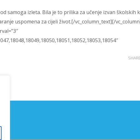
 samoga izleta. Bila je to prilika za učenje izvan školskih 
tvaranje uspomena za cijeli život.[/vc_column_text][/vc_column
rval=”3″
047,18048,18049,18050,18051,18052,18053,18054″
SHAR