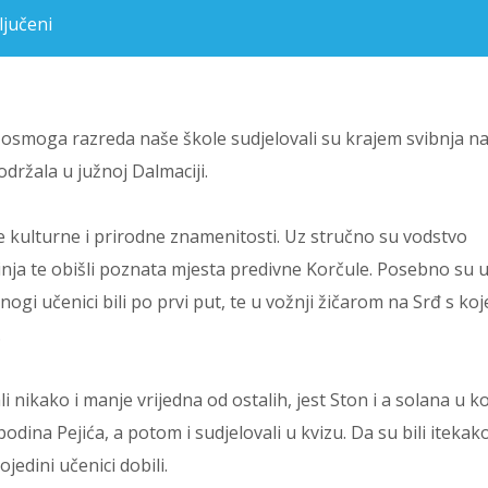
ljučeni
za Dubrovnik, izvanučionička nastava osmih razreda
 osmoga razreda naše škole sudjelovali su krajem svibnja n
držala u južnoj Dalmaciji.
ne kulturne i prirodne znamenitosti. Uz stručno su vodstvo
inja te obišli poznata mjesta predivne Korčule. Posebno su u
i učenici bili po prvi put, te u vožnji žičarom na Srđ s ko
.
ali nikako i manje vrijedna od ostalih, jest Ston i a solana u k
odina Pejića, a potom i sudjelovali u kvizu. Da su bili itekak
jedini učenici dobili.