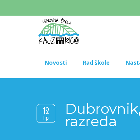
Novosti
Rad škole
Nast
Dubrovnik,
12
razreda
lip