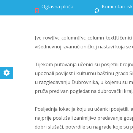
Oglasna ploča
Komentari isk
[vc_row][vc_column][vc_column_text]Učenici
višednevnoj izvanučioničkoj nastavi koja se o
Tijekom putovanja učenici su posjetili broj
upoznali povijest i kulturnu baštinu grada S
u razgledavanju Dubrovnika, u kojemu su mnog
pruža predivan pogledat na dubrovački kraj
Posljednja lokacija koju su učenici posjetili, 
najprije poslušali zanimljivo predavanje gosp
dobri slušači, potvrdile su nagrade koje su po