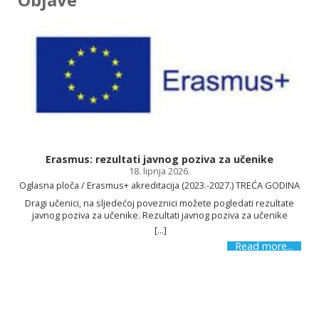
Osnovnu školu Kajzerica!
Erasmus: rezultati javnog poziva za učenike
18. lipnja 2026.
SAZNAJ VIŠE
Oglasna ploča / Erasmus+ akreditacija (2023.-2027.) TREĆA GODINA
Dragi učenici, na sljedećoj poveznici možete pogledati rezultate
javnog poziva za učenike. Rezultati javnog poziva za učenike
[...]
s
Read more...