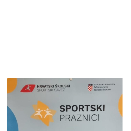
uslijedila je podjela pohvalnica i nagrada uzvanicima učenicima,
kao i njihovim mentorima. Danu uspješnosti nazočili su i mnogi
roditelji. Nakon svečanosti uslijedilo je osvježenje uz sladoled.
Ponosni smo na znanje i kreativnost naših učenika i vjerujemo
kako ćemo se i iduće godine hvaliti još većim uspjesima.