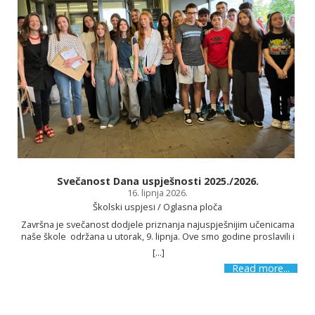
Svečanost Dana uspješnosti 2025./2026.
16. lipnja 2026.
Školski uspjesi / Oglasna ploča
Završna je svečanost dodjele priznanja najuspješnijim učenicama
naše škole održana u utorak, 9. lipnja. Ove smo godine proslavili i
12 godina postojanja i možemo se pohvaliti različitim uspjesima.
[...]
Zbog svojih su postignuća i ostvarenih rezultata naši učenici na
Read more...
Danu uspješnosti nagrađeni i pohvaljeni. Na Danu uspješnosti
uručene su i nagrade učenicima koji su sudjelovali na literarno-
likovnom natječaju Sportom do mira povodom obilježavanja Dana
škole. Nakon uvodnoga govora ravnatelja Maria Boškovića