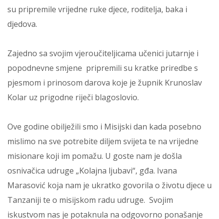
su pripremile vrijedne ruke djece, roditelja, baka i
djedova.
Zajedno sa svojim vjeroučiteljicama učenici jutarnje i
popodnevne smjene pripremili su kratke priredbe s
pjesmom i prinosom darova koje je župnik Krunoslav
Kolar uz prigodne riječi blagoslovio.
Ove godine obilježili smo i Misijski dan kada posebno
mislimo na sve potrebite diljem svijeta te na vrijedne
misionare koji im pomažu. U goste nam je došla
osnivačica udruge „Kolajna ljubavi“, gđa. Ivana
Marasović koja nam je ukratko govorila o životu djece u
Tanzaniji te o misijskom radu udruge. Svojim
iskustvom nas je potaknula na odgovorno ponašanje