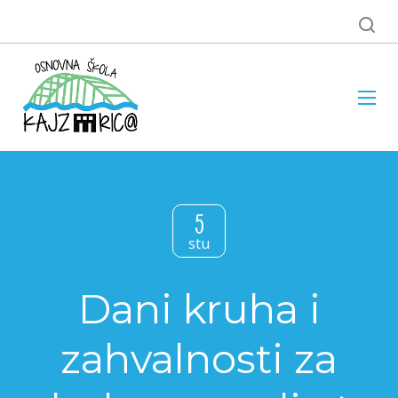
5
stu
Dani kruha i
zahvalnosti za