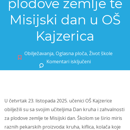
plodove zemlje te
Misijski dan u OŠ
Kajzerica
Obilježavanja
,
Oglasna ploča
,
Život škole
Komentari isključeni
za Dani kruha i zahvalnosti za plodove zemlje te Misijski dan u OŠ Kajzerica
U četvrtak 23. listopada 2025. učenici OŠ Kajzerice
obilježili su sa svojim učiteljima Dan kruha i zahvalnosti
za plodove zemlje te Misijski dan. Školom se širio miris
raznih pekarskih proizvoda: kruha, kiflica, kolača koje