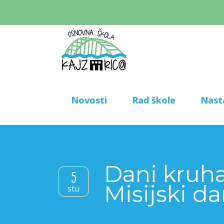
Novosti
Rad škole
Nast
Dani kruha
5
Misijski d
stu