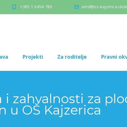
+385 1 6454 780
ured@os-kajzerica.skole
ava
Projekti
Za roditelje
Pravni okv
 i zahvalnosti za pl
an u OŠ Kajzerica