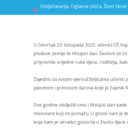
Obilježavanja
,
Oglasna ploča
,
Život škole
U četvrtak 23. listopada 2025. učenici OŠ Kajz
plodove zemlje te Misijski dan. Školom se šir
pripremile vrijedne ruke djece, roditelja, bak
Zajedno sa svojim vjeroučiteljicama učenici
pjesmom i prinosom darova koje je župnik Kr
Ove godine obilježili smo i Misijski dan kada
misionare koji im pomažu. U goste nam je do
koja nam je ukratko govorila o životu djece