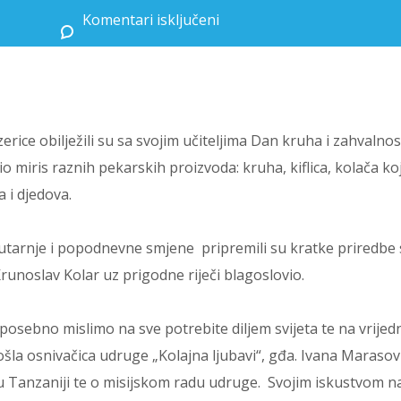
Komentari isključeni
za Dani kruha i zahvalnosti za plodove zemlje te Misijski dan u OŠ Kajzerica
erice obilježili su sa svojim učiteljima Dan kruha i zahvalnos
io miris raznih pekarskih proizvoda: kruha, kiflica, kolača ko
a i djedova.
 jutarnje i popodnevne smjene pripremili su kratke priredbe 
unoslav Kolar uz prigodne riječi blagoslovio.
 posebno mislimo na sve potrebite diljem svijeta te na vrijed
šla osnivačica udruge „Kolajna ljubavi“, gđa. Ivana Marasov
 u Tanzaniji te o misijskom radu udruge. Svojim iskustvom na