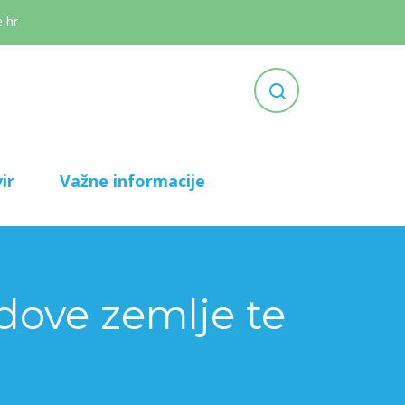
.hr
ir
Važne informacije
odove zemlje te