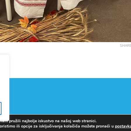
SHAR
am pružili najbolje iskustvo na našoj web stranici.
Copyright © OŠ Kajzerica
oristimo ili opcije za isključivanje kolačića možete pronaći u
postav