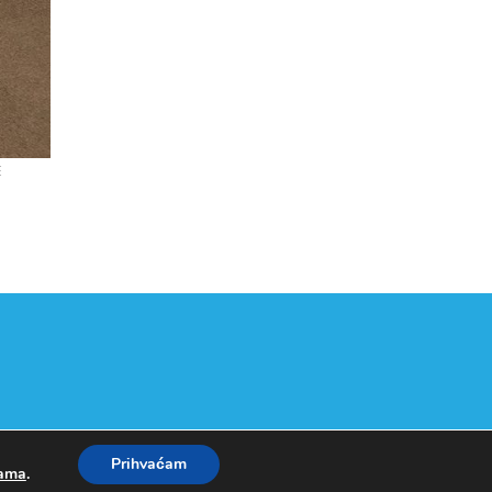
E
Prihvaćam
kama
.