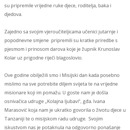
su pripremile vrijedne ruke djece, roditelja, baka i
djedova.
Zajedno sa svojim vjeroučiteljicama učenici jutarnje i
popodnevne smjene pripremili su kratke priredbe s
pjesmom i prinosom darova koje je župnik Krunoslav
Kolar uz prigodne riječi blagoslovio.
Ove godine obilježili smo i Misijski dan kada posebno
mislimo na sve potrebite diljem svijeta te na vrijedne
misionare koji im pomažu. U goste nam je došla
osnivačica udruge „Kolajna ljubavi“, gđa. Ivana
Marasović koja nam je ukratko govorila o životu djece u
Tanzaniji te o misijskom radu udruge. Svojim
iskustvom nas je potaknula na odgovorno ponašanje