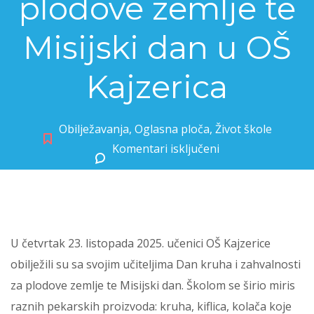
plodove zemlje te
Misijski dan u OŠ
Kajzerica
Obilježavanja
,
Oglasna ploča
,
Život škole
Komentari isključeni
za Dani kruha i zahvalnosti za plodove zemlje te Misijski dan u OŠ Kajzerica
U četvrtak 23. listopada 2025. učenici OŠ Kajzerice
obilježili su sa svojim učiteljima Dan kruha i zahvalnosti
za plodove zemlje te Misijski dan. Školom se širio miris
raznih pekarskih proizvoda: kruha, kiflica, kolača koje