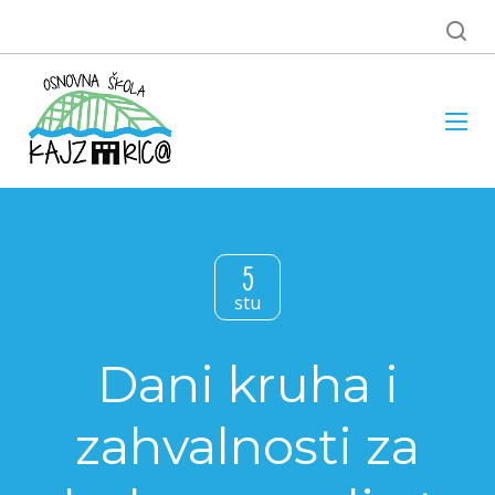
5
stu
Dani kruha i
zahvalnosti za