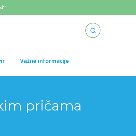
.hr
ir
Važne informacije
skim pričama