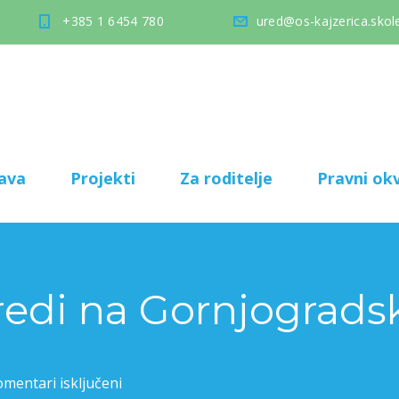
+385 1 6454 780
ured@os-kajzerica.skole
ava
Projekti
Za roditelje
Pravni okv
zredi na Gornjograd
mentari isključeni
za Četvrti razredi na Gornjogradskim pričama