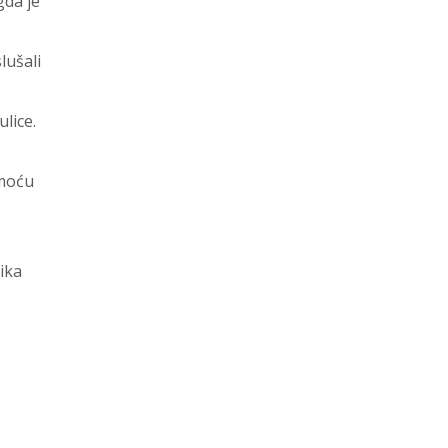
gda je
lušali
lice.
omoću
ika