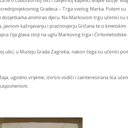
 te o čudotvornoj slici i zavjetnoj kapelici Majke Božje. Ma
ota srednjovjekovnog Gradeca – Trga svetog Marka. Putem su
im dosjetkama animirao djecu. Na Markovom trgu učenici su s
a, javnom kažnjavanju i praznovjerju Gričana te o kmetskim
a čija glava stoji na uglu Markovog trga i Ćirilometodske u
koj ulici, u Muzeju Grada Zagreba, nakon čega su učenici p
ja, ugodno vrijeme, izvrsni vodiči i zainteresirana lica učen
m uspomenom.