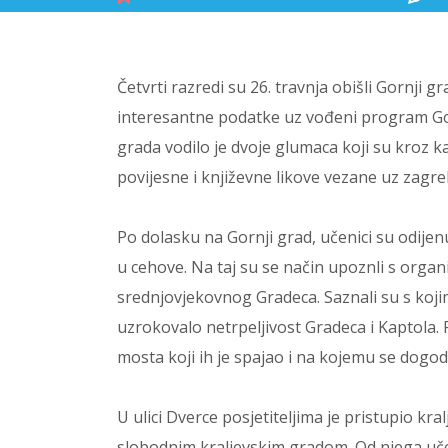
Četvrti razredi su 26. travnja obišli Gornji g
interesantne podatke uz vođeni program Go
grada vodilo je dvoje glumaca koji su kroz ka
povijesne i književne likove vezane uz zagr
Po dolasku na Gornji grad, učenici su odijen
u cehove. Na taj su se način upoznli s organ
srednjovjekovnog Gradeca. Saznali su s koji
uzrokovalo netrpeljivost Gradeca i Kaptola. Po
mosta koji ih je spajao i na kojemu se dogodi
U ulici Dverce posjetiteljima je pristupio kra
slobodnim kraljevskim gradom. Od njega učen