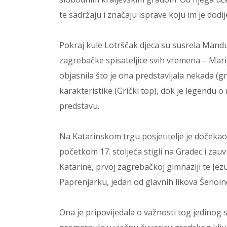
te sadržaju i značaju isprave koju im je dodij
Pokraj kule Lotrščak djeca su susrela Mandu
zagrebačke spisateljice svih vremena – Marij
objasnila što je ona predstavljala nekada (
karakteristike (Grički top), dok je legendu 
predstavu.
Na Katarinskom trgu posjetitelje je dočekao 
početkom 17. stoljeća stigli na Gradec i zauvi
Katarine, prvoj zagrebačkoj gimnaziji te J
Paprenjarku, jedan od glavnih likova Šenoi
Ona je pripovijedala o važnosti tog jedinog 