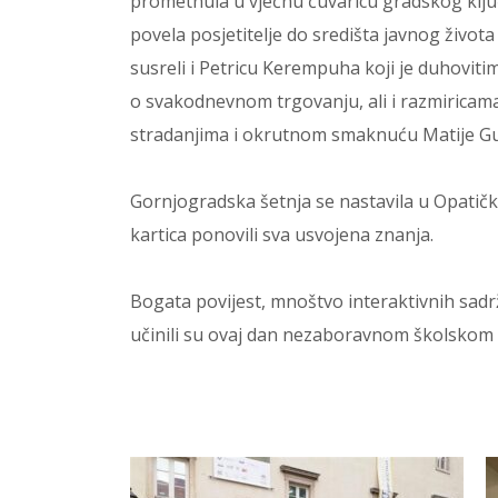
prometnula u vječnu čuvaricu gradskog ključa
povela posjetitelje do središta javnog živ
susreli i Petricu Kerempuha koji je duhovit
o svakodnevnom trgovanju, ali i razmiricam
stradanjima i okrutnom smaknuću Matije Gupc
Gornjogradska šetnja se nastavila u Opatič
kartica ponovili sva usvojena znanja.
Bogata povijest, mnoštvo interaktivnih sadrža
učinili su ovaj dan nezaboravnom školsko