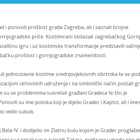
rad i ponovili prošlost grada Zagreba, ali i saznali brojne
rnjogradske priče. Kostimirani obilazak zagrebačkog Gorn
zališnu igru i uz kostimske transformacije predstavili važnij
ebačku prošlost i gornjogradske znamenitosti.
uli jednostavne kostime srednjovjekovnih obrtnika te se podij
izacijom cehovskih udruženja i na simbolički način postali g
m su se problemima susretali građani Gradeca te što je
novili su ime potoka koji je dijelio Gradec i Kaptol, ali i ime
o veliki sukob.
lj Bela IV. i dodijelio im Zlatnu bulu kojom je Gradec proglaše
ici su saznali sve o najezdi Tatara, podizanju utvrda oko 