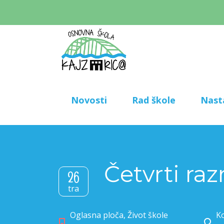
Novosti
Rad škole
Nast
Četvrti ra
26
tra
Oglasna ploča
,
Život škole
Ko