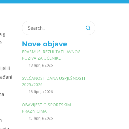
jeg
e
Nove objave
ERASMUS: REZULTATI JAVNOG
POZIVA ZA UČENIKE
18. lipnja 2026.
elili
rađani
SVEČANOST DANA USPJEŠNOSTI
2025./2026.
16. lipnja 2026.
na
OBAVIJEST O SPORTSKIM
PRAZNICIMA
15. lipnja 2026.
n
grada