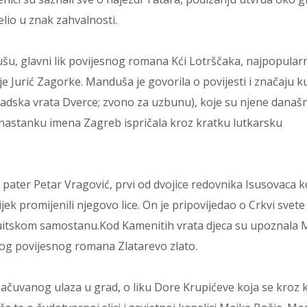
elio u znak zahvalnosti.
šu, glavni lik povijesnog romana Kći Lotrščaka, najpopularn
e Jurić Zagorke. Manduša je govorila o povijesti i značaju ku
gradska vrata Dverce; zvono za uzbunu), koje su njene današ
o nastanku imena Zagreb ispričala kroz kratku lutkarsku
pater Petar Vragović, prvi od dvojice redovnika Isusovaca ko
jek promijenili njegovo lice. On je pripovijedao o Crkvi svete
ezuitskom samostanu.Kod Kamenitih vrata djeca su upoznala
nog povijesnog romana Zlatarevo zlato.
sačuvanog ulaza u grad, o liku Dore Krupićeve koja se kroz 