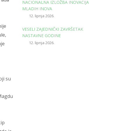
NACIONALNA IZLOŽBA INOVACIJA
MLADIH INOVA
12. lipnja 2026.
ije
VESELI ZAJEDNIČKI ZAVRŠETAK
le,
NASTAVNE GODINE
12. lipnja 2026.
nje
ji su
 Magdu
kip