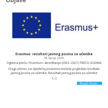
Osnovnu školu Kajzerica!
Erasmus: rezultati javnog poziva za učenike
18. lipnja 2026.
SAZNAJ VIŠE
Oglasna ploča / Erasmus+ akreditacija (2023.-2027.) TREĆA GODINA
Dragi učenici, na sljedećoj poveznici možete pogledati rezultate
javnog poziva za učenike. Rezultati javnog poziva za učenike
[...]
s
Read more...