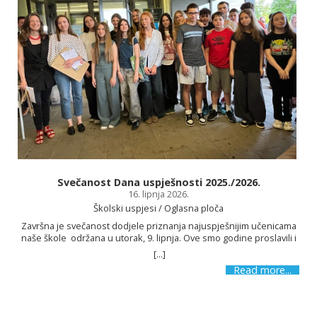
Svečanost Dana uspješnosti 2025./2026.
16. lipnja 2026.
Školski uspjesi / Oglasna ploča
Završna je svečanost dodjele priznanja najuspješnijim učenicama
naše škole održana u utorak, 9. lipnja. Ove smo godine proslavili i
12 godina postojanja i možemo se pohvaliti različitim uspjesima.
[...]
Zbog svojih su postignuća i ostvarenih rezultata naši učenici na
Read more...
Danu uspješnosti nagrađeni i pohvaljeni. Na Danu uspješnosti
uručene su i nagrade učenicima koji su sudjelovali na literarno-
likovnom natječaju Sportom do mira povodom obilježavanja Dana
škole. Nakon uvodnoga govora ravnatelja Maria Boškovića