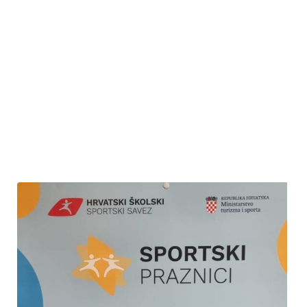
uslijedila je podjela pohvalnica i nagrada uzvanicima učenicima,
kao i njihovim mentorima. Danu uspješnosti nazočili su i mnogi
roditelji. Nakon svečanosti uslijedilo je osvježenje uz sladoled.
Ponosni smo na znanje i kreativnost naših učenika i vjerujemo
kako ćemo se i iduće godine hvaliti još većim uspjesima.